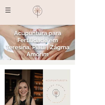
Acupuntura para
Fertilidade em
Teresina, Piauí | Zágma
Amorim